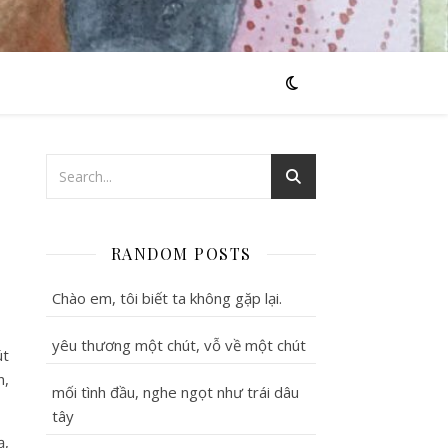
RANDOM POSTS
Chào em, tôi biết ta không gặp lại.
yêu thương một chút, vỗ về một chút
út
n,
mối tình đầu, nghe ngọt như trái dâu
tây
ạ,