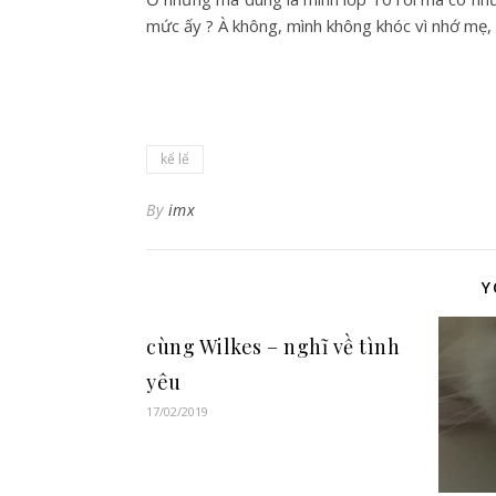
mức ấy ? À không, mình không khóc vì nhớ mẹ, 
kể lể
By
imx
Y
cùng Wilkes – nghĩ về tình
yêu
17/02/2019