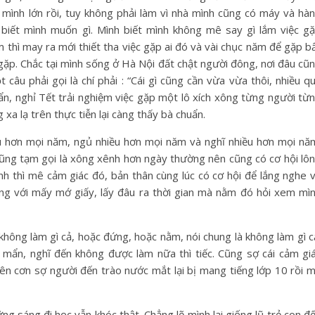
ì mình lớn rồi, tuy không phải làm vì nhà mình cũng có máy và hà
biết mình muốn gì. Mình biết mình không mê say gì lắm việc g
m thì may ra mới thiết tha việc gặp ai đó và vài chục năm để gặp b
 gặp. Chắc tại mình sống ở Hà Nội đất chật người đông, nơi đâu cũ
câu phải gọi là chí phải : “Cái gì cũng cần vừa vừa thôi, nhiều q
ẩn, nghỉ Tết trải nghiệm việc gặp một lô xích xông từng người từ
xa lạ trên thực tiễn lại càng thấy bà chuẩn.
u hơn mọi năm, ngủ nhiều hơn mọi năm và nghĩ nhiều hơn mọi nă
ũng tạm gọi là xông xênh hơn ngày thường nên cũng có cơ hội lô
nh thì mê cảm giác đó, bản thân cùng lúc có cơ hội để lắng nghe 
uồng với mấy mớ giấy, lấy đâu ra thời gian mà nằm đó hỏi xem mì
 không làm gì cả, hoặc đứng, hoặc nằm, nói chung là không làm gì c
 mẩn, nghĩ đến không được làm nữa thì tiếc. Cũng sợ cái cảm gi
 lên cơn sợ người đến trào nước mắt lại bị mang tiếng lớp 10 rồi 
g sáng đi học vẫn khóc thật. Chẳng lẽ mình lại giống lũ trẻ con đ