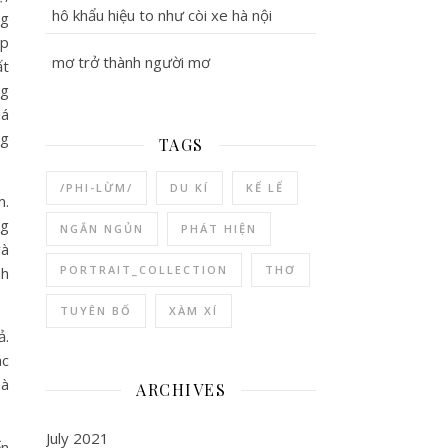
hô khẩu hiệu to như còi xe hà nội
ng
ặp
mơ trở thành người mơ
ất
ng
uá
ng
TAGS
/PHI-LỪM/
DU KÍ
KỂ LỂ
m.
ng
NGẮN NGỦN
PHÁT HIỆN
và
PORTRAIT_COLLECTION
THƠ
nh
TUYÊN BỐ
XÀM XÍ
ả.
ác
mà
ARCHIVES
July 2021
ến