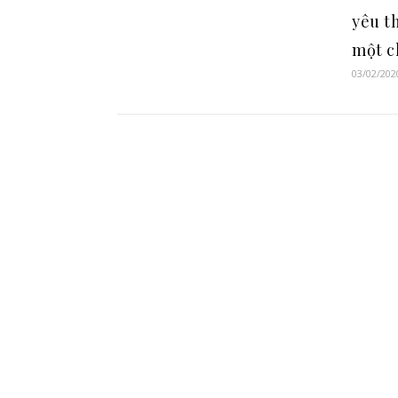
yêu t
một c
03/02/202