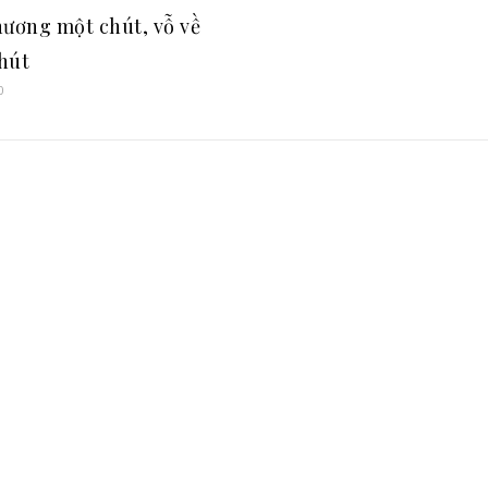
hương một chút, vỗ về
hút
0