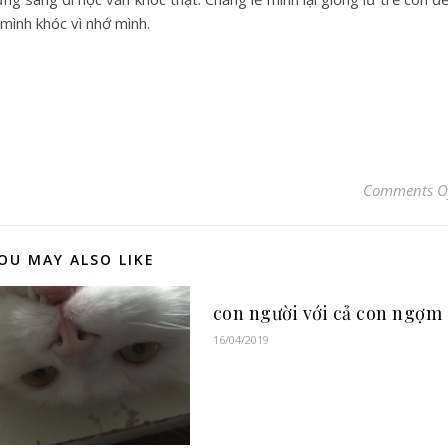
mình khóc vì nhớ mình.
Comments O
OU MAY ALSO LIKE
con người với cả con ngợm
16/04/2019