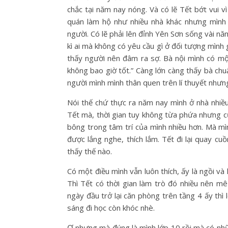
chắc tại năm nay nóng. Và có lẽ Tết bớt vui v
quán làm hộ như nhiều nhà khác nhưng mình 
người. Có lẽ phải lên đỉnh Yên Sơn sống vài nă
kì ai mà không có yêu cầu gì ở đối tượng mình
thấy người nên đâm ra sợ. Bà nội mình có một 
không bao giờ tốt.” Càng lớn càng thấy bà chu
người mình mình thân quen trên lí thuyết nhưng 
Nói thế chứ thực ra năm nay mình ở nhà nhiề
Tết mà, thời gian tuy không từa phứa nhưng c
bông trong tâm trí của mình nhiều hơn. Mà mì
được lắng nghe, thích lắm. Tết đi lại quay c
thấy thế nào.
Có một điều mình vẫn luôn thích, ấy là ngồi và
Thì Tết có thời gian làm trò đó nhiều nên mê
ngày đầu trở lại căn phòng trên tầng 4 ấy thì
sáng đi học còn khóc nhè.
Ơ nhưng mà đúng là mình lớp 10 rồi mà có nhữn