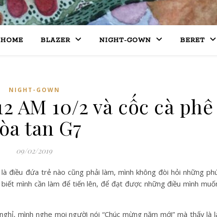
HOME
BLAZER
NIGHT-GOWN
BERET
NIGHT-GOWN
:12 AM 10/2 và cốc cà phê
òa tan G7
09/02/2019
ở là điều đứa trẻ nào cũng phải làm, mình không đòi hỏi những ph
h biết mình cần làm để tiến lên, để đạt được những điều mình muố
 nghỉ, mình nghe mọi người nói “Chúc mừng năm mới” mà thấy là l