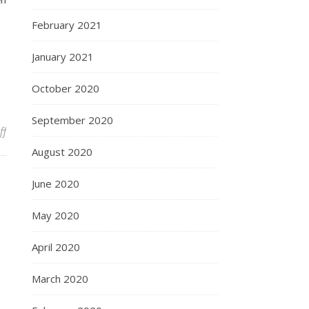
February 2021
January 2021
October 2020
September 2020
on 12:52 AM 9/2 – 1:12 AM 10/2 và cốc cà phê hòa tan G7
ff
August 2020
June 2020
May 2020
April 2020
March 2020