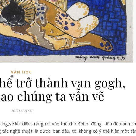
VĂN HỌC
hể trở thành van gogh,
sao chúng ta vẫn vẽ
26/02/2021
ng,vẽ khi diệu trang rơi vào thế chờ đợi bị động. tiêu đề dành c
 tác nghệ thuật, là được. ban đầu, tôi không có ý thể hiện một t