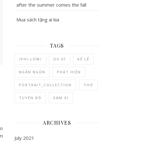
after the summer comes the fall
Mua sách tặng ai kia
TAGS
/PHI-LỪM/
DU KÍ
KỂ LỂ
NGẮN NGỦN
PHÁT HIỆN
PORTRAIT_COLLECTION
THƠ
TUYÊN BỐ
XÀM XÍ
ARCHIVES
ho
âm
July 2021