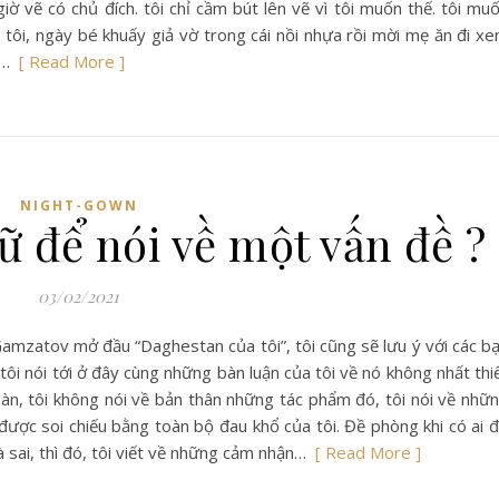
giờ vẽ có chủ đích. tôi chỉ cầm bút lên vẽ vì tôi muốn thế. tôi mu
 tôi, ngày bé khuấy giả vờ trong cái nồi nhựa rồi mời mẹ ăn đi x
iả…
[ Read More ]
NIGHT-GOWN
ữ để nói về một vấn đề ?
03/02/2021
mzatov mở đầu “Daghestan của tôi”, tôi cũng sẽ lưu ý với các b
ôi nói tới ở đây cùng những bàn luận của tôi về nó không nhất thi
àn, tôi không nói về bản thân những tác phẩm đó, tôi nói về nhữ
được soi chiếu bằng toàn bộ đau khổ của tôi. Đề phòng khi có ai 
à sai, thì đó, tôi viết về những cảm nhận…
[ Read More ]