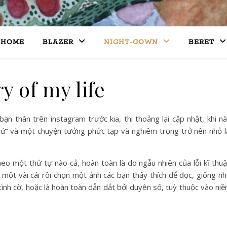
HOME
BLAZER
NIGHT-GOWN
BERET
ry of my life
ạn thân trên instagram trước kia, thi thoảng lại cập nhật, khi n
khứ” và một chuyện tưởng phức tạp và nghiêm trọng trở nên nhỏ l
 một thứ tự nào cả, hoàn toàn là do ngẫu nhiên của lỗi kĩ thuậ
t một vài cái rồi chọn một ảnh các bạn thấy thích để đọc, giống n
tình cờ, hoặc là hoàn toàn dẫn dắt bởi duyên số, tuỳ thuộc vào ni