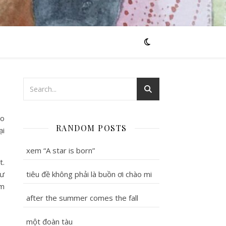
ào
RANDOM POSTS
ại
xem “A star is born”
t.
hư
tiêu đề không phải là buồn ơi chào mi
ềm
after the summer comes the fall
một đoàn tàu