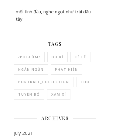
mối tình đầu, nghe ngọt như trái dâu
tây
TAGS
/PHI-LỪM/
DU KÍ
KỂ LỂ
NGẮN NGỦN
PHÁT HIỆN
PORTRAIT_COLLECTION
THƠ
TUYÊN BỐ
XÀM XÍ
ARCHIVES
July 2021