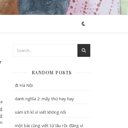
y
RANDOM POSTS
đi Hà Nội
danh nghĩa 2: mấy thứ hay hay
ủa
ng
xàm ích kỉ vì viết không nổi
ng
ho
một bài cũng viết từ lâu rồi. đăng vì