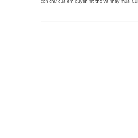
con chữ của em quyền hít thở và nhảy múa. 