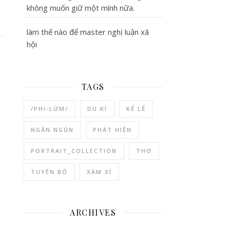
không muốn giữ một mình nữa.
làm thế nào để master nghị luận xã
hội
TAGS
/PHI-LỪM/
DU KÍ
KỂ LỂ
NGẮN NGỦN
PHÁT HIỆN
PORTRAIT_COLLECTION
THƠ
TUYÊN BỐ
XÀM XÍ
ARCHIVES