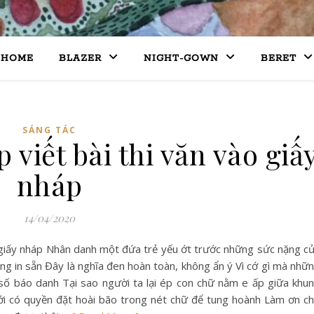
HOME
BLAZER
NIGHT-GOWN
BERET
SÁNG TÁC
viết bài thi văn vào giấ
nháp
14/04/2020
o giấy nháp Nhân danh một đứa trẻ yếu ớt trước những sức nặng c
ng in sẵn Đây là nghĩa đen hoàn toàn, không ẩn ý Vì cớ gì mà nhữ
a số báo danh Tại sao người ta lại ép con chữ nằm e ấp giữa khu
ới có quyền đặt hoài bão trong nét chữ để tung hoành Làm ơn c