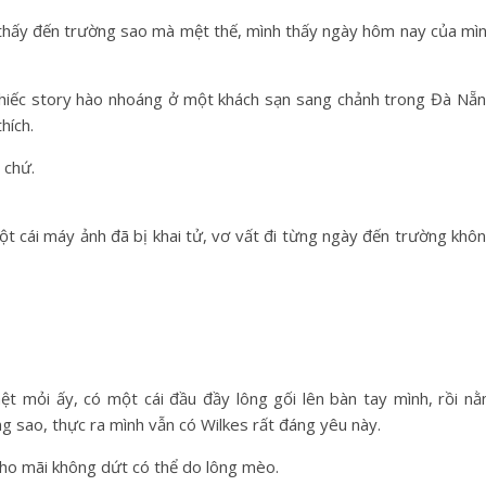
 thấy đến trường sao mà mệt thế, mình thấy ngày hôm nay của mì
chiếc story hào nhoáng ở một khách sạn sang chảnh trong Đà Nẵ
hích.
 chứ.
ột cái máy ảnh đã bị khai tử, vơ vất đi từng ngày đến trường khô
ệt mỏi ấy, có một cái đầu đầy lông gối lên bàn tay mình, rồi n
g sao, thực ra mình vẫn có Wilkes rất đáng yêu này.
 ho mãi không dứt có thể do lông mèo.