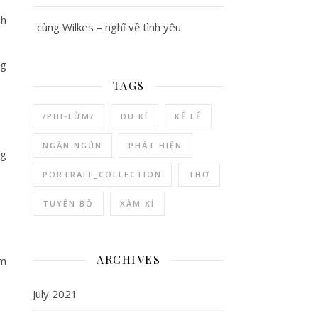
nh
cùng Wilkes – nghĩ về tình yêu
ng
TAGS
/PHI-LỪM/
DU KÍ
KỂ LỂ
NGẮN NGỦN
PHÁT HIỆN
ng
PORTRAIT_COLLECTION
THƠ
TUYÊN BỐ
XÀM XÍ
ARCHIVES
ằm
July 2021