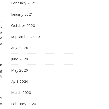
February 2021
January 2021
h.
October 2020
úc
mà
September 2020
uà
mà
August 2020
June 2020
nh
May 2020
ng
ôi
April 2020
March 2020
ôi
cơ
February 2020