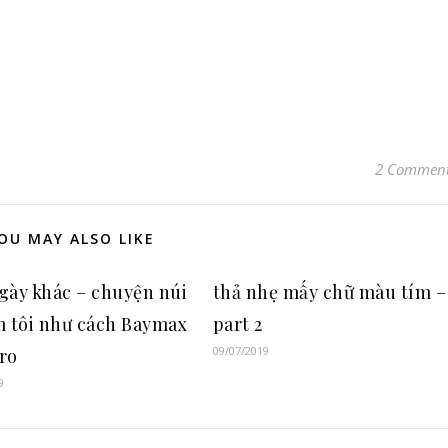
2 Commen
OU MAY ALSO LIKE
gày khác – chuyện núi
thả nhẹ mấy chữ màu tím –
m tôi như cách Baymax
part 2
09/07/2019
ro
9