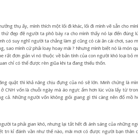
ởng thụ ấy, mình thích một lối đi khác, lối đi mình vẽ sẵn cho mìn
 thứ đẹp đẽ người ta phô bày ra cho mình thấy nó lại đến đúng l
nh có suy nghĩ người ta chẳng làm gì cũng có cái ăn cái chơi, sao 
ng, sao mình cứ phải loay hoay mãi ? Nhưng mình biết nó là món q
e rất đơn giản vì nó thuộc về bản tính của con người khó loại bỏ 
an chỉ có thể được rèn giũa khi ta đang thiếu thốn.
uăng quật thì khả năng chịu đựng của nó sẽ lớn. Minh chứng là mì
 ở CNH vốn là chuỗi ngày mà áo ngực ẩm hơn lúc vừa lấy từ tro
ơng cả. Những người vốn không giỏi giang gì thì càng nên đổ mồ h
t người ta phải gian khó, nhưng lại tắt hết đi ánh sáng của những ng
iết tri kỉ đánh vần như thế nào, mãi mơi có được người bạn thân 