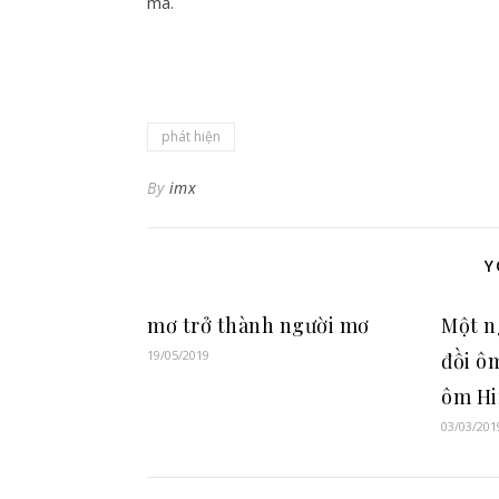
mà.
phát hiện
By
imx
Y
mơ trở thành người mơ
Một n
19/05/2019
đồi ô
ôm Hi
03/03/201