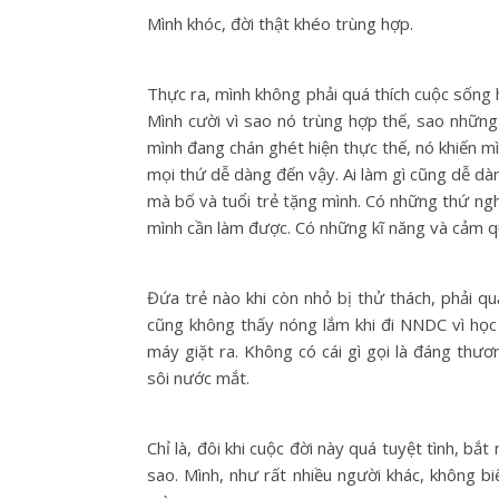
Mình khóc, đời thật khéo trùng hợp.
Thực ra, mình không phải quá thích cuộc sống hư
Mình cười vì sao nó trùng hợp thế, sao những
mình đang chán ghét hiện thực thế, nó khiến mì
mọi thứ dễ dàng đến vậy. Ai làm gì cũng dễ dà
mà bố và tuổi trẻ tặng mình. Có những thứ ngh
mình cần làm được. Có những kĩ năng và cảm qu
Đứa trẻ nào khi còn nhỏ bị thử thách, phải q
cũng không thấy nóng lắm khi đi NNDC vì học
máy giặt ra. Không có cái gì gọi là đáng thư
sôi nước mắt.
Chỉ là, đôi khi cuộc đời này quá tuyệt tình, bắ
sao. Mình, như rất nhiều người khác, không b