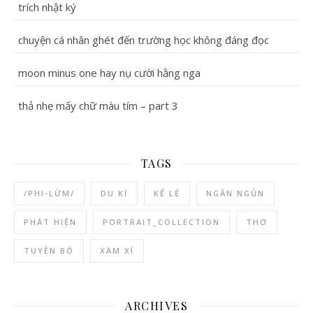
trích nhật ký
chuyện cá nhân ghét đến trường học không đáng đọc
moon minus one hay nụ cười hằng nga
thả nhẹ mấy chữ màu tím – part 3
TAGS
/PHI-LỪM/
DU KÍ
KỂ LỂ
NGẮN NGỦN
PHÁT HIỆN
PORTRAIT_COLLECTION
THƠ
TUYÊN BỐ
XÀM XÍ
ARCHIVES