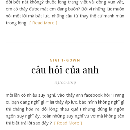
đời bớt nát không? thuộc lòng trang viết vài dòng vụn vặt,
em có thấy được mắt em đang buồn? Bởi vì những lúc muốn
nói một lời mà bất lực, những câu từ thay thế cứ manh mún
trong lòng.
[ Read More ]
NIGHT-GOWN
câu hỏi của anh
03/02/2019
mỗi lần có nhiều suy nghĩ, vào thấy anh facebook hỏi “Trang
ơi, bạn đang nghĩ gì ?” lại thấy áp lực. bảo mình không nghĩ gì
thì chẳng hóa ra dối lòng nhau quá ! nhưng đúng là ngồn
ngộn suy nghĩ ấy, toàn những suy nghĩ vu vơ mà không tên
thì biết trả lời sao đây ?
[ Read More ]